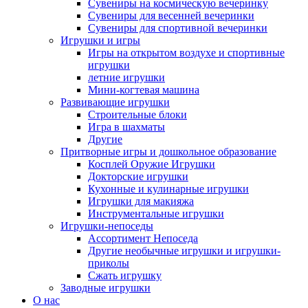
Сувениры на космическую вечеринку
Сувениры для весенней вечеринки
Сувениры для спортивной вечеринки
Игрушки и игры
Игры на открытом воздухе и спортивные
игрушки
летние игрушки
Мини-когтевая машина
Развивающие игрушки
Строительные блоки
Игра в шахматы
Другие
Притворные игры и дошкольное образование
Косплей Оружие Игрушки
Докторские игрушки
Кухонные и кулинарные игрушки
Игрушки для макияжа
Инструментальные игрушки
Игрушки-непоседы
Ассортимент Непоседа
Другие необычные игрушки и игрушки-
приколы
Сжать игрушку
Заводные игрушки
О нас