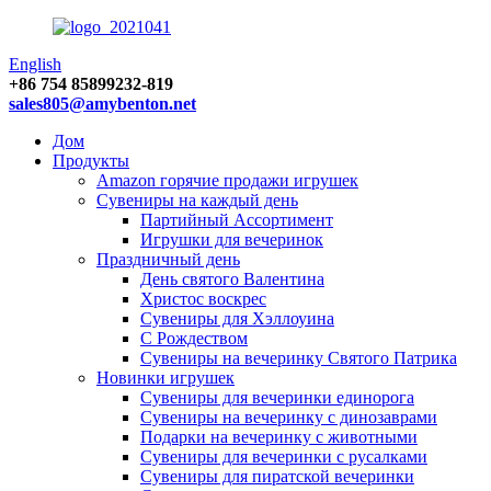
English
+86 754 85899232-819
sales805@amybenton.net
Дом
Продукты
Amazon горячие продажи игрушек
Сувениры на каждый день
Партийный Ассортимент
Игрушки для вечеринок
Праздничный день
День святого Валентина
Христос воскрес
Сувениры для Хэллоуина
С Рождеством
Сувениры на вечеринку Святого Патрика
Новинки игрушек
Сувениры для вечеринки единорога
Сувениры на вечеринку с динозаврами
Подарки на вечеринку с животными
Сувениры для вечеринки с русалками
Сувениры для пиратской вечеринки