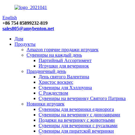
English
+86 754 85899232-819
sales805@amybenton.net
Дом
Продукты
Amazon горячие продажи игрушек
Сувениры на каждый день
Партийный Ассортимент
Игрушки для вечеринок
Праздничный день
День святого Валентина
Христос воскрес
Сувениры для Хэллоуина
С Рождеством
Сувениры на вечеринку Святого Патрика
Новинки игрушек
Сувениры для вечеринки единорога
Сувениры на вечеринку с динозаврами
Подарки на вечеринку с животными
Сувениры для вечеринки с русалками
Сувениры для пиратской вечеринки