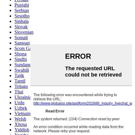
Punjabi
Serbian
Sesotho
Sinhala
Slovak
Slovenian
Somali
Samoan
Scots Gaelic
Shona
Sindhi
Sundanese
Swahili
Tajik
Tamil
Telugu
Thai
Ukrainian
Urdu
Uzbek
Vietnamese
Welsh
Xhosa
Yiddish