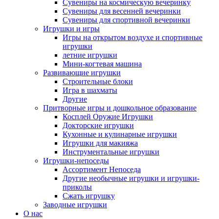
Сувениры на космическую вечеринку
Сувениры для весенней вечеринки
Сувениры для спортивной вечеринки
Игрушки и игры
Игры на открытом воздухе и спортивные
игрушки
летние игрушки
Мини-когтевая машина
Развивающие игрушки
Строительные блоки
Игра в шахматы
Другие
Притворные игры и дошкольное образование
Косплей Оружие Игрушки
Докторские игрушки
Кухонные и кулинарные игрушки
Игрушки для макияжа
Инструментальные игрушки
Игрушки-непоседы
Ассортимент Непоседа
Другие необычные игрушки и игрушки-
приколы
Сжать игрушку
Заводные игрушки
О нас