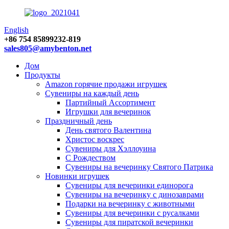
English
+86 754 85899232-819
sales805@amybenton.net
Дом
Продукты
Amazon горячие продажи игрушек
Сувениры на каждый день
Партийный Ассортимент
Игрушки для вечеринок
Праздничный день
День святого Валентина
Христос воскрес
Сувениры для Хэллоуина
С Рождеством
Сувениры на вечеринку Святого Патрика
Новинки игрушек
Сувениры для вечеринки единорога
Сувениры на вечеринку с динозаврами
Подарки на вечеринку с животными
Сувениры для вечеринки с русалками
Сувениры для пиратской вечеринки