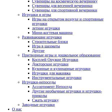
Сувениры на космическую вечеринку
Сувениры для весенней вечеринки
Сувениры для спортивной вечеринки
Игрушки и игры
Игры на открытом воздухе и спортивные
игрушки
летние игрушки
Мини-когтевая машина
Развивающие игрушки
Строительные блоки
Игра в шахматы
Другие
Притворные игры и дошкольное образование
Косплей Оружие Игрушки
Докторские игрушки
Кухонные и кулинарные игрушки
Игрушки для макияжа
Инструментальные игрушки
Игрушки-непоседы
Ассортимент Непоседа
Другие необычные игрушки и игрушки-
приколы
Сжать игрушку
Заводные игрушки
О нас